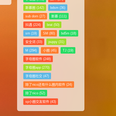
斯慕圈
(142)
bdsm
(36)
sub dom
(27)
斯慕
(111)
抖遇
(224)
brat
(50)
sm
(19)
SM
(80)
bd5m
(18)
安全词
(33)
puppy
(31)
M
(294)
小圈
(45)
TJ
(19)
字母圈软件
(248)
字母圈app
(270)
字母圈社交
(47)
除了nico还有什么圈内软件
(24)
除了nico
(52)
sp小圈交友软件
(43)