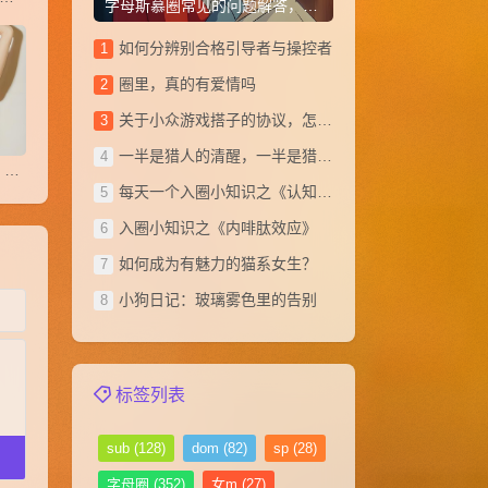
字母斯慕圈常见的问题解答，从小白到大神(1~20)
如何分辨别合格引导者与操控者
圈里，真的有爱情吗
关于小众游戏搭子的协议，怎么写？
一半是猎人的清醒，一半是猎物的俯首
沉稳理性者为何渴望Dirty Talk？
每天一个入圈小知识之《认知失调》
​入圈小知识之《内啡肽效应》
如何成为有魅力的猫系女生？
小狗日记：玻璃雾色里的告别
标签列表
sub
(128)
dom
(82)
sp
(28)
字母圈
(352)
女m
(27)