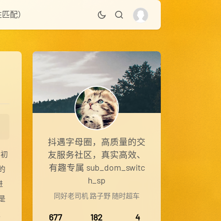
性匹配）
抖遇字母圈，高质量的交
友服务社区，真实高效、
。初
有趣专属 sub_dom_switc
的
h_sp
进
同好老司机 路子野 随时超车
是
走
677
182
4