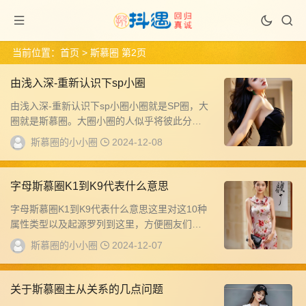
当前位置：
首页
> 斯慕圈 第2页
由浅入深-重新认识下sp小圈
由浅入深-重新认识下sp小圈小圈就是SP圈，大
圈就是斯慕圈。大圈小圈的人似乎将彼此分的
很开，但似乎又被一种逃不开的线牵着。正确
斯慕圈的小小圈
2024-12-08
的...
字母斯慕圈K1到K9代表什么意思
字母斯慕圈K1到K9代表什么意思这里对这10种
属性类型以及起源罗列到这里，方便圈友们查
看。对于每一种类型的玩法，因篇幅有限，以
斯慕圈的小小圈
2024-12-07
后...
关于斯慕圈主从关系的几点问题