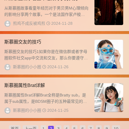
理倾向的影响
从斯慕圈故事看童年经历对于男贝男M心理倾向
的影响分享两个故事，一个是法国作家卢梭的
自传作品《忏悔录》记录的自己童年的倾向的
煎鸡不成反被鸡煎
2024-11-28
唤起经...
斯慕圈交友的技巧
斯慕圈交友的技巧1如果你是在微信群或者字母
圈软件社交app中交流和交友，那么你要遵守群
规，不要骚扰人，文明交友，体现自己的素
斯慕圈的小小圈
2024-11-26
质，...
斯慕圈属性Brat详解
斯慕圈属性Brat详解Brat全称是Bratty sub，是
属于sub属性，是BDSM圈子的五种最常见的属
性之一。Brat是一种...
斯慕圈的小小圈
2024-11-25
首页
上一页
1
2
3
4
5
6
7
8
9
10