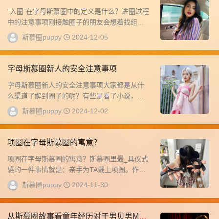
圈过程中的注意事项
“入圈”在字母斯慕圈中的定义是什么？进圈过程
中的注意事项刚接触圈子的朋友会想着找组织
入圈，或者想找人带一下加入圈子。到底什么
斯慕圈puppy
2024-12-05
标准...
字母斯慕圈新人的安全注意事项
字母斯慕圈新人的安全注意事项大家都是从什
么渠道了解到圈子的呢？有些是看了小说，有
些是通过网文，有些是看小-电影，还有些是通
斯慕圈puppy
2024-12-02
过密友...
项圈在字母斯慕圈的寓意？
项圈在字母斯慕圈的寓意？斯慕圈里最_具仪式
感的一件事情就是：亲手为TA戴上项圈。作为
圈子里的老司机，你拥有的第一件道具除了鞭
斯慕圈puppy
2024-11-30
子，...
从斯慕圈故事看童年经历对于男贝男M心