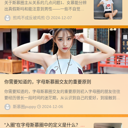
关于斯慕圈主从关系的几点问题1、女慕能分辨
出真假斯吗和能注意到男性——一些不自觉的
行为一样，有很多女性对存在斯属性的男人很
煎鸡不成反被鸡煎
2024-12-07
敏感。...
你需要知道的，字母斯慕圈交友的重要原则
你需要知道的，字母斯慕圈交友的重要原则初入字母圈的朋友往往
要经历很长一段时间的迷茫期，从认识到自己的爱好，到接触到这
个圈子，再到...
斯慕圈puppy
2024-12-06
“入圈”在字母斯慕圈中的定义是什么？进