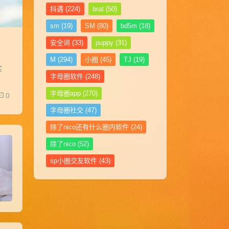
抖遇
(224)
brat
(50)
sm
(19)
SM
(80)
bd5m
(18)
安全词
(33)
puppy
(31)
M
(294)
小圈
(45)
TJ
(19)
实
字母圈软件
(248)
字母圈app
(270)
0
字母圈社交
(47)
除了nico还有什么圈内软件
(24)
除了nico
(52)
sp小圈交友软件
(43)