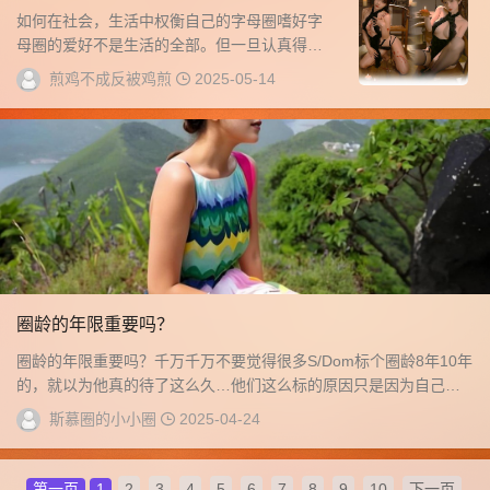
好
如何在社会，生活中权衡自己的字母圈嗜好字
母圈的爱好不是生活的全部。但一旦认真得对
待起来，进入场景和情景的时候，M/Sub就要归
煎鸡不成反被鸡煎
2025-05-14
属...
圈龄的年限重要吗？
圈龄的年限重要吗？千万千万不要觉得很多S/Dom标个圈龄8年10年
的，就以为他真的待了这么久…他们这么标的原因只是因为自己年
纪大...
斯慕圈的小小圈
2025-04-24
第一页
1
2
3
4
5
6
7
8
9
10
下一页