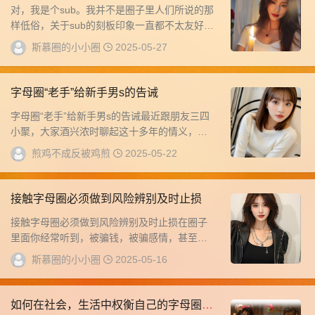
对，我是个sub。我并不是圈子里人们所说的那
样低俗，关于sub的刻板印象一直都不太友好。
这个人的性格就是天生如此。即使失去了一些...
斯慕圈的小小圈
2025-05-27
字母圈“老手”给新手男s的告诫
字母圈“老手”给新手男s的告诫最近跟朋友三四
小聚，大家酒兴浓时聊起这十多年的情义，微
醺恍惚间才后知后觉，原来自己已经不再年
煎鸡不成反被鸡煎
2025-05-22
轻。如...
接触字母圈必须做到风险辨别及时止损
接触字母圈必须做到风险辨别及时止损在圈子
里面你经常听到，被骗钱，被骗感情，甚至被
诈骗，毋庸置疑的是被骗的往往是萌新，且没
斯慕圈的小小圈
2025-05-16
有做到风...
如何在社会，生活中权衡自己的字母圈嗜