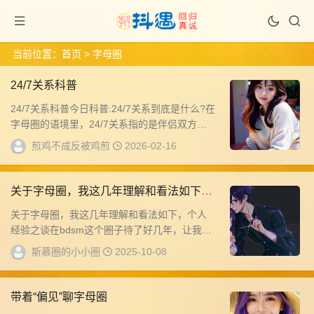
当前位置：
首页
> 字母圈
24/7关系科普
24/7关系科普今日科普:24/7关系到底是什么?在
字母圈的语境里，24/7关系指的是伴侣双方，
以24小时、每周7天的持续状态，...
煎鸡不成反被鸡煎
2026-02-16
关于字母圈，我这几年理解和看法如下，
个人经验之谈
关于字母圈，我这几年理解和看法如下，个人
经验之谈在bdsm这个圈子待了好几年，让我明
白了几个道理，但这只是我个人的理解。不要
斯慕圈的小小圈
2025-10-08
大家...
带着“偏见”聊字母圈