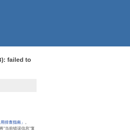
: failed to
通用排查指南」
。
将"当前错误信息"复