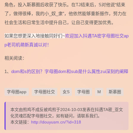
角色，投入斯慕圈后收获了快乐。在TJ结束后，S对他说“结束
了，做得很棒，我的小_奴_隶”，他依然能够重新振作，努力在
社会生活和日常生活中提升自己，让自己变得更加优秀。
如果您想更深入地接触同好们~
欢迎加入抖遇TA密字母圈社交ap
p老司机萌新真诚以对！
相关阅读：
1、
dom和s的区别？字母圈dom和sub是什么属性zui深刻的阐释
字母圈app
字母圈社交
女S
字母圈
M
斯慕圈
本文由煎鸡不成反被鸡煎于2024-10-03发表在抖遇TA密_亚文
化灵魂匹配字母圈社交，如有疑问，请联系我们。
本文链接：
http://douyusm.cn/?id=318