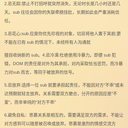
2.忌无踪:禁止不打招呼就突然消失，无论时长是几小时还是几
天。sub 往往会因你的失联牵肠挂肚，长期如此会严重消耗信
任。
3.忌花心:sub 应是你优先珍视的对象，切忌将他人置于其前;更
不能在已有 sub 的情况下，未经所有人沟通就
擅自收纳新的 sub。4.忌冷漠:杜绝使用冷暴力。即便 sub 犯
错，DOM 的责任是对外为其承担，对内采取恰当惩罚，而冷暴
力对sub 而言，等同于被放弃的信号。
5.忌放弃:选择一位 sub 就要承担起责任，不能因对方“不乖”或未
达预期就轻言放弃。关系需要双方磨合，分开的原因应是“不
爱”，而非单纯的“对方不乖”
6.避免自私：思慕关系是相互的，需要满足双方的需求，不能让
对方感到可以随意被召唤或放弃。思慕是激烈的情感交流方