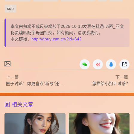
sub
本文由煎鸡不成反被鸡煎于2025-10-18发表在抖遇TA密_亚文
化灵魂匹配字母圈社交，如有疑问，请联系我们。
本文链接：
http://douyusm.cn/?id=642
上一篇
下一篇
圈子讨论：你更喜欢“新号”还是“成品号”？
怎样给小狗训诫感?
相关文章