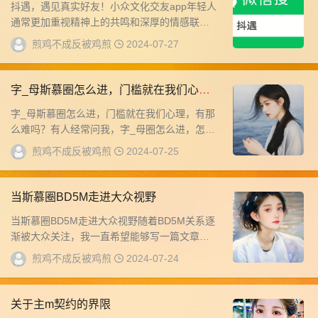
抖遇，遇见真实好友！小众文化交友app年轻人
通常更加重视精神上的共鸣和深厚的情感联
系，而不仅仅停留在表面的社交活动上。尤其
煎鸡不成反被鸡煎
2024-07-27
是斯慕...
字_母斯慕圈怎么进，门槛就在我们心
理，有那么难吗？
字_母斯慕圈怎么进，门槛就在我们心理，有那
么难吗？有人经常问我，字_母圈怎么进，怎么
融入找到感觉。今天我给大家絮叨絮叨。首先
煎鸡不成反被鸡煎
2024-07-25
我理...
当斯慕圈BD5M走进大众视野
当斯慕圈BD5M走进大众视野随着BD5M关系逐
渐被大众关注，我一直希望能够写一篇文章，
清楚地表达我个人的一些观点，不过一直没有
煎鸡不成反被鸡煎
2024-07-24
找...
关于主m契约的界限