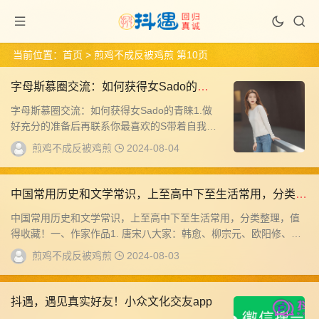
当前位置：
首页
> 煎鸡不成反被鸡煎 第10页
字母斯慕圈交流：如何获得女Sado的青
睐
字母斯慕圈交流：如何获得女Sado的青睐1.做
好充分的准备后再联系你最喜欢的S带着自我介
绍去联系，这是做好准备的一个表现。有些人...
煎鸡不成反被鸡煎
2024-08-04
中国常用历史和文学常识，上至高中下至生活常用，分类整
理，值得收藏！
中国常用历史和文学常识，上至高中下至生活常用，分类整理，值
得收藏！一、作家作品1. 唐宋八大家：韩愈、柳宗元、欧阳修、苏
洵、苏轼...
煎鸡不成反被鸡煎
2024-08-03
抖遇，遇见真实好友！小众文化交友app