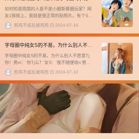
（一）？
如何知道周围的人是不是小圈斯慕圈玩家？网
友1探探上，我就是很正常的贴照片。有个S上
来就问我要不要Tj？说他一眼就看出来我是个
煎鸡不成反被鸡煎
2024-07-16
M。...
字母圈中纯女S的不易，为什么别人不愿
意Tj你！
字母圈中纯女S的不易，为什么别人不愿意Tj
你！男m：‘你Tj么？’女S：‘我不随便收n’男
M：‘那你多少钱’女S：‘我不是收费的...
煎鸡不成反被鸡煎
2024-07-10