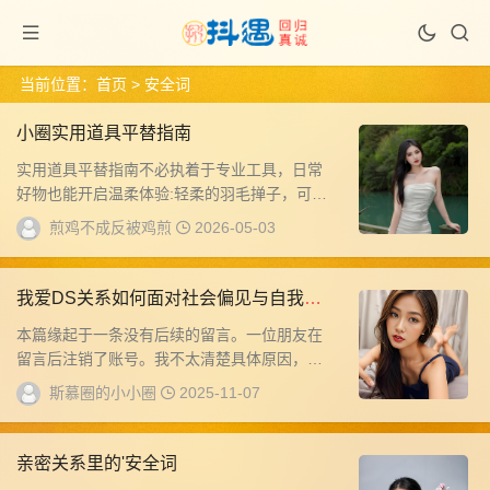
当前位置：
首页
> 安全词
小圈实用道具平替指南
实用道具平替指南不必执着于专业工具，日常
好物也能开启温柔体验:轻柔的羽毛掸子，可替
代专业情趣羽毛，带来细腻的感官试探;柔软顺
煎鸡不成反被鸡煎
2026-05-03
滑的...
我爱DS关系如何面对社会偏见与自我怀
疑
本篇缘起于一条没有后续的留言。一位朋友在
留言后注销了账号。我不太清楚具体原因，但
我猜，也许ta正在经历自我认同的困扰——那种
斯慕圈的小小圈
2025-11-07
因为...
亲密关系里的'安全词