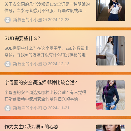
关于安全词的几个冷知识1.安全词是一种明确的
信号，当参与者感到不舒服、疼痛过度或超出
了他们的边界时，他们用于停止当前的活动。
斯慕圈的小小圈
2024-12-23
可以...
SUB需要些什么？
SUB需要些什么？在这个圈子里，sub的数量非
常多。寻找m的方法并没有什么特别神秘的地
方。这与恋爱是不同的，并不是你追她，她就
斯慕圈的小小圈
2024-12-13
一...
字母圈的安全词选择哪种比较合适？
字母圈的安全词选择哪种比较合适？有人觉得
在斯慕活动中使用安全词是件扫兴的事情，有
人觉得这是对上位者的不信任，但据圈友反
斯慕圈的小小圈
2024-11-21
馈，觉得不...
作为女主D我对男m的心态