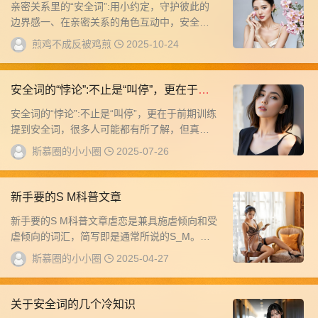
亲密关系里的“安全词”:用小约定，守护彼此的
边界感一、在亲密关系的角色互动中，安全词
是守护双方心理与身体边界的重要工具。一个
煎鸡不成反被鸡煎
2025-10-24
完善...
安全词的“悖论”:不止是“叫停”，更在于前
期训练
安全词的“悖论”:不止是“叫停”，更在于前期训练
提到安全词，很多人可能都有所了解，但真正
实践时会发现一个论:初次接触的双方，往往...
斯慕圈的小小圈
2025-07-26
新手要的S M科普文章
新手要的S M科普文章虐恋是兼具施虐倾向和受
虐倾向的词汇，简写即是通常所说的S_M。有
数据显示，有5%-30%的人有过虐恋实践有...
斯慕圈的小小圈
2025-04-27
关于安全词的几个冷知识