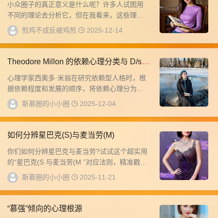
小众圈子的真正意义是什么呢？许多人试图用
不同的理论去分析它，但在我看来，这些理论
都显得过于庞大。真实的答案通常更加私密，
煎鸡不成反被鸡煎
2025-12-14
也更加孤...
Theodore Millon 的依赖心理分类与 D/s
关系的对应
心理学家西奥多·米翁在研究依赖型人格时，根
据依赖程度和发展的顺序，将依赖心理分为两
个阶段。这一划分与D/s关系中，臣服者对支配
斯慕圈的小小圈
2025-12-04
者...
如何分辨星巴克(S)与麦当劳(M)
你们如何分辨星巴克与麦当劳?试试这个超实用
的“星巴克(S 与麦当劳(M ”对应法则，精准戳中
不同人的特质密码:无论男女，记住一个...
斯慕圈的小小圈
2025-11-21
“慕强”倾向的心理根源