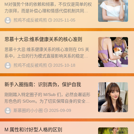
M对强势个体的依赖和倾慕，不仅仅是简单的权
力崇拜，而是补偿心理和情感代偿机制共同影
响的结果，这反映了其补偿性情感需求。两个
煎鸡不成反被鸡煎
2025-11-05
方面1...
思慕十大忌:维系健康关系的核心准则
思慕十大忌:维系健康关系的核心准则在 DS 关
系中，上位的行为模式直接影响关系的稳定性
与健康度。以下十大禁忌，是上下位在相处中
煎鸡不成反被鸡煎
2025-10-18
需...
新手入圈指南：识别真伪，保护自我
刚刚踏入特定圈子的 M/Sub 们，必然会邂诟形
形色色的 S/Dom。为了切实保障自身的安全与
健康，学会区分真假便显得至关重要。...
斯慕圈的小小圈
2025-09-09
M 属性和讨好型人格的区别