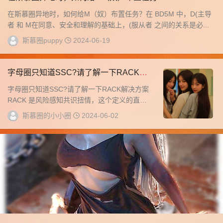
在斯慕圈异地时，如何给M（奴）布置任务？在 BD5M 中，D(主导
者 和 M在同意、安全和理解的基础上，(服从者 之间的关系是必...
斯慕圈puppy
2024-06-19
字母圈只知道SSC?请了解一下RACK解
决方案
字母圈只知道SSC?请了解一下RACK解决方案
RACK 是风险感知共识扭情，这个定义的直译
意思是“风险意识的共识扭结”。它的是为...
斯慕圈的小小圈
2024-06-02