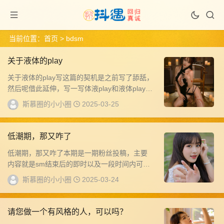
当前位置：
首页
> bdsm
关于液体的play
关于液体的play写这篇的契机是之前写了舔舐，
然后呢借此延伸，写一写体液play和液体play。
总而言之，这些类型都是感官方面的...
斯慕圈的小小圈
2025-03-25
低潮期，那又咋了
低潮期，那又咋了本期是一期粉丝投稿，主要
内容就是sm结束后的即时以及一段时间内可能
会产生的一些较为沮丧的思想（我们通常将其
斯慕圈的小小圈
2025-03-24
称为低...
请您做一个有风格的人，可以吗？