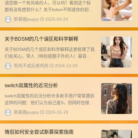
请您做一个有风格的人，可以吗？看到这个标
题有没有想到什么？关于bdsm不知道你的初印
象是什么。是狂野？是变t？是莫名的悸动？是
斯慕圈puppy
2025-03-24
无...
关于BDSM的几个误区和科学解释
关于BDSM的几个误区和科学解释这里梳理了我
们会关心，常人（特别是圈子外的人）最容易
误解的几个问题分享给大家，我觉得这些问题
煎鸡不成反被鸡煎
2024-12-03
也是...
switch双属性的近况分析
switch双属性的近况分析许多新手用户常常遇到
这样的问题：他们认为自己是S，但同时也很喜
欢扮演M的角色。当做一类支配者dom觉...
斯慕圈puppy
2024-10-19
情侣如何安全尝试斯慕探索指南