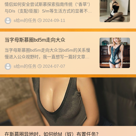
情侣如何安全尝试斯慕探索指南传统（“香草”）
与D/s（支配/臣服）S/m等生活方式的显著不同
在于，D/s通常要求更多的沟通。找出...
s给m的任务
2024-09-11
当字母斯慕圈bd5m走向大众
当字母斯慕圈bd5m走向大众当bd5m的关系慢
慢进入公众视野时，我一直想写一篇好文章，
清楚地表达我的一些个人观点。我还没有找到
s给m的任务
2024-07-07
机...
在斯慕圈异地时，如何给M（奴）布置任务？