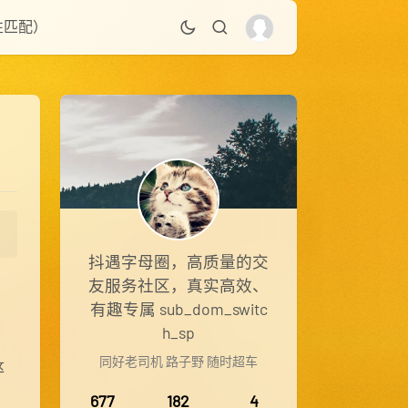
性匹配）
抖遇字母圈，高质量的交
友服务社区，真实高效、
有趣专属 sub_dom_switc
h_sp
同好老司机 路子野 随时超车
这
677
182
4