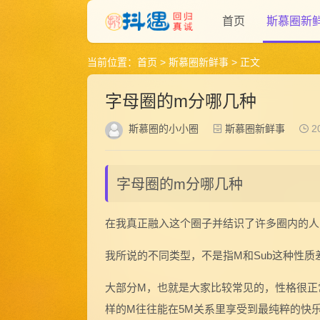
首页
斯慕圈新
当前位置：
首页
>
斯慕圈新鲜事
> 正文
字母圈的m分哪几种
斯慕圈的小小圈
斯慕圈新鲜事
20
字母圈的m分哪几种
在我真正融入这个圈子并结识了许多圈内的人
我所说的不同类型，不是指M和Sub这种性质
大部分M，也就是大家比较常见的，性格很正
样的M往往能在5M关系里享受到最纯粹的快