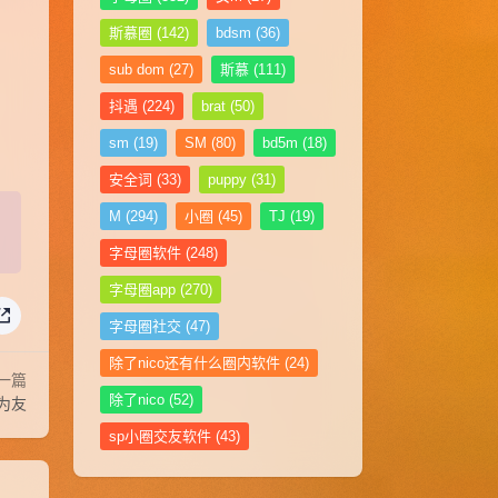
斯慕圈
(142)
bdsm
(36)
sub dom
(27)
斯慕
(111)
抖遇
(224)
brat
(50)
sm
(19)
SM
(80)
bd5m
(18)
安全词
(33)
puppy
(31)
M
(294)
小圈
(45)
TJ
(19)
字母圈软件
(248)
字母圈app
(270)
字母圈社交
(47)
除了nico还有什么圈内软件
(24)
一篇
除了nico
(52)
身为友
sp小圈交友软件
(43)