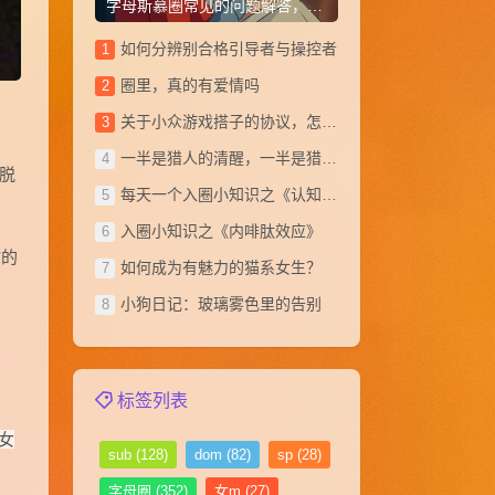
字母斯慕圈常见的问题解答，从小白到大神(1~20)
如何分辨别合格引导者与操控者
圈里，真的有爱情吗
关于小众游戏搭子的协议，怎么写？
。
一半是猎人的清醒，一半是猎物的俯首
脱
每天一个入圈小知识之《认知失调》
​入圈小知识之《内啡肽效应》
你的
如何成为有魅力的猫系女生？
小狗日记：玻璃雾色里的告别
。
标签列表
,女
sub
(128)
dom
(82)
sp
(28)
字母圈
(352)
女m
(27)